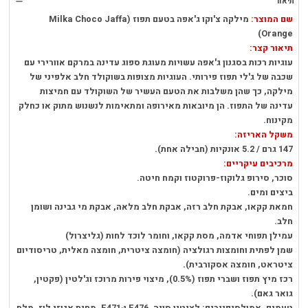
תיאור
remove
שם המוצר:
מילקה צ'וקו ג'אפה בטעם תפוז (Milka Choco Jaffa
Orange)
תיאור קצר:
עוגיות רכות בסגנון ג'אפה עשויות מעוגת ספוג עדינה במרקם אוורירי עם
שכבה של ג'לי תפוז פירותי. העוגיות מצופות בשוקולד חלב אלפיני של
מילקה, כך שהן משלבות את הטעם העשיר של השוקולד עם חמיצות
עדינה של התפוז. הן מיובאות מאירופה ומתאימות לנשנוש מתוק או כחלק
מקינוח.
משקל האריזה:
147 גרם / 5.2 אונקיות (חבילה אחת).
מרכיבים עיקריים:
סוכר, סירופ גלוקוז-פרוקטוז וקמח חיטה.
ביצים ומים.
חמאת קקאו, אבקת חלב רזה, אבקת חלב מלאה, אבקת מי גבינה ושומן
חלב.
עמילן תפוחי אדמה, מסת קקאו, וחומר לוכד לחות (גליצרול)
שמן לפתית וחומצות רגולציה (חומצה ציטרית, חומצה מאלית, טריסודיום
ציטראט, חומצה אסקורבית)
.
רכז מיץ תפוז ושברי תפוז (0.5%), מיצוי פירות מרוכז וג'לטין (פקטין,
גואר גאם).