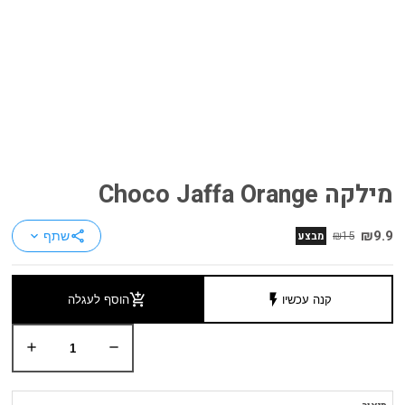
מילקה Choco Jaffa Orange
₪9.9
share
₪15
מבצע
שתף
keyboard_arrow_down
add_shopping_cart
flash_on
קנה עכשיו
הוסף לעגלה
add
remove