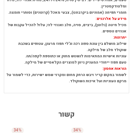
טעמים, אמולסיפיירים: לציטין סויה, E476 ו‑E471, מחית אגוזי לוז, מלח
ומלטודקסטרין.
חומרי תפיחה (אמוניום ביקרבונט), צבעי מאכל (קרוטנים) וסותרי חומצה.
מידע על אלרגנים:
מכיל חיטה (גלוטן), ביצים, סויה, חלב ואגוזי לוז; עלול להכיל עקבות של
אגוזים נוספים.
יתרונות:
שילוב מושלם בין עוגת ספוג רכה וג'לי תפוז מרענן, עטופים בשכבת
שוקולד חלב של מילקה.
עוגיות אישיות המתאימות לנשנוש מתוק או כתוספת לקפה/תה.
טעם תפוז ייחודי המעניק גיוון למוצרים הקלאסיים של מילקה.
הוראות אחסון:
לשמור במקום קריר ויבש הרחק מחום ומקרני שמש ישירות, כדי לשמור על
מרקם העוגיות ועל איכות השוקולד.
קשור
34%
34%