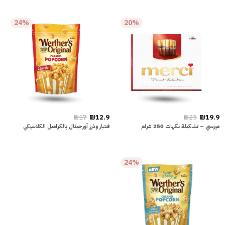
24%
20%
₪17
₪12.9
₪25
₪19.9
ميرسي – تشكيلة نكهات 250 غرام
فشار وذرز أورجينال بالكراميل الكلاسيكي
24%