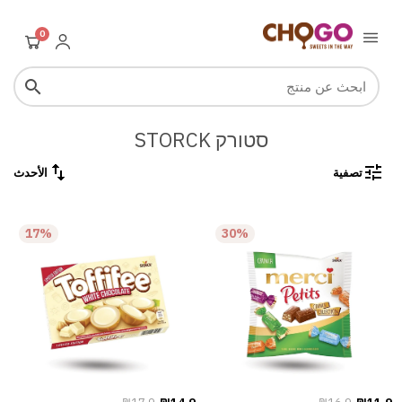
0
search
סטורק STORCK
swap_vert
tune
تصفية
الأحدث
17%
30%