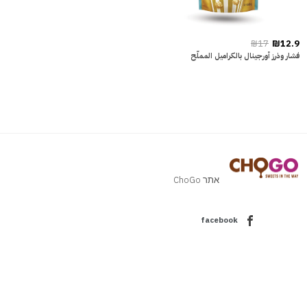
₪17
₪12.9
فشار وذرز أورجينال بالكراميل المملّح
אתר ChoGo
facebook