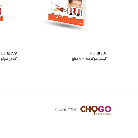
12
₪7.9
₪6
₪3.9
كيندر شوكولاتة – 4 قطع
كيندر شوكولاتة 
אתר ChoGo