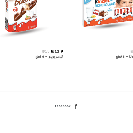
₪15
₪12.9
₪
– 8 قطع
كيندر بوينو – 6 قطع
facebook