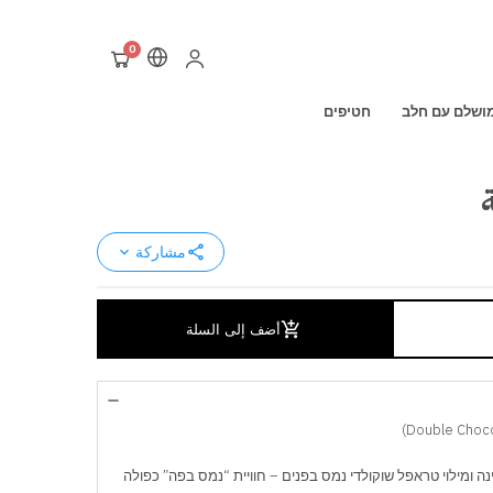
0
ושלם עם חלב
חטיפים
share
مشاركة
keyboard_arrow_down
add_shopping_cart
أضف إلى السلة
remove
 ומילוי טראפל שוקולדי נמס בפנים – חוויית “נמס בפה” כפולה