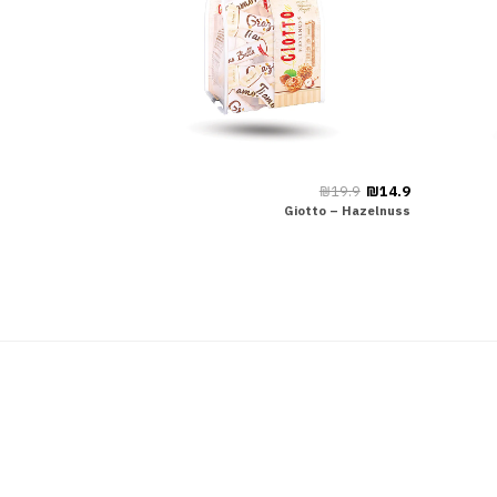
₪19.9
₪14.9
Giotto – Hazelnuss