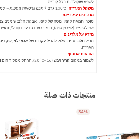
לשפע שוקולדיות בכל קובייה.
משקל האריזה:
כ־100 גרם.
(יתכנו גרסאות נוספות – סמ
מרכיבים עיקריים:
סוכר, חמאת קקאו, מסה של קקאו, אבקת חלב; שומנים צמח
אמולסיפייר (לציטין סויה), חומרי טעם טבעיים (ווניל/תמצי
מידע על אלרגנים:
מכיל
חלב
ו
סויה
. עלול להכיל עקבות של
אגוזי לוז
,
שקדים
האריזה.
הוראות אחסון:
לשמור במקום קריר ויבש (16–20°C), הרחק ממקור חום ושמש. לאחסן אטום היטב כדי לשמור על המרקם הקרמי של המילוי.
منتجات ذات صلة
34%