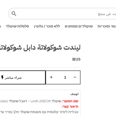
search
ומי וסוכריות
שוקולדים ממותגים
ללא סוכר / גלוטין
סלסלות שוקולד
מ
ليندت شوكولاتة دابل شوكولاتة
₪25
add
remove
flash_on
شراء مباشر
الوصف
שם המוצר:
שוקולד Lindt LINDOR – דאבל שוקולד (Double Chocolate)
תיאור קצר:
טבליית לינדור קלאסית עם מעטפת שוקולד חלב/מריר עדינה