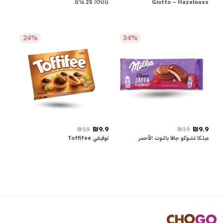
Giotto – Hazelnuss
נוטלה 25 גרם
24%
34%
₪13
₪9.9
₪15
₪9.9
ميلكا تشوكو جافا بالتوت الأحمر
توفيفي Toffifee