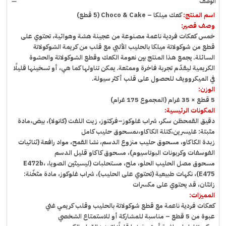
الوصف
remove
اسم المنتج:
كعك ميلكا – Choco & Cake (5 قطع)
وصف قصير:
خمس كعكات فردية ناعمة مصنوعة من عجينة هشة وهوائية، تحتوي على
قطع من شوكولاتة ميلكا بالحليب الألبي مع قلب من كريمة الشوكولاتة
السائلة. يجمع هذا المنتج بين نعومة الكعك وقطع الشوكولاتة والحشوة
الكريمية ليقدّم تجربة فاخرة وممتعة. يمكن تناولها كما هي، أو تسخينها قليلًا
في الميكروويف للحصول على قلب أكثر سيولة.
الوزن:
5 قطع × 35 غرام (المجموع 175 غرام)
المكونات الرئيسية:
دقيق القمحظن سكر، شراب غلوكوز–فركتوز، زيت اللفت (كانولا)، بيض،مادة
مثبتة: غليسرين،كتلة الكاكاو،ىمسحوق حليب كامل
زبدة الكاكاو، مسحوق حليب منزوع الدسم، نشا القمح، مواد رافعة (ثنائيات
الفوسفات وكربونات البوتاسيوم)، مسحوق كاكاو قليل الدسم
مسحوق مصل الحليب الحلو، ملح، مستحلبات (ليسيثين الصويا، E472b،
E475)، نكهات طبيعية (تحتوي على الحليب)، شراب غلوكوز، مادة مثخّنة:
زانثان، قد يحتوي على مكسرات
المميزات:
كعكات فردية ناعمة مع قطع شوكولاتة بالحليب وقلب كريمي غني
عبوة من 5 قطع – مناسبة للمشاركة أو للاستمتاع الشخصي