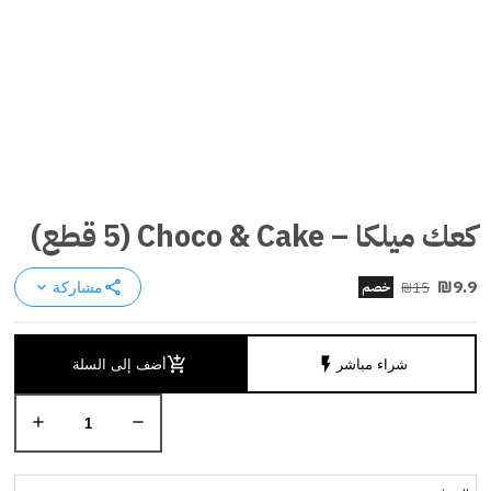
كعك ميلكا – Choco & Cake (5 قطع)
₪9.9
₪15
share
خصم
مشاركة
keyboard_arrow_down
add_shopping_cart
flash_on
شراء مباشر
أضف إلى السلة
add
remove